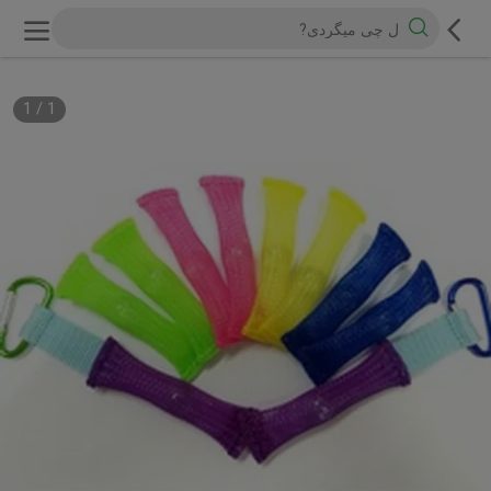
1
/
1