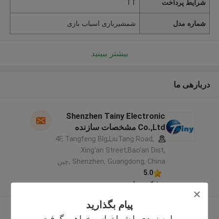
شرایط پرداخت
TT
شماره مدل
شمشیربازی اسباب بازی
بیشتر ببینید
دربارهی ما
Shenzhen Tainy Electronic
Co.,Ltd مشخصات سازنده
4F, Tangfeng Blg,LiuTang Road,
Xing'an Street,Bao'an Dist,
Shenzhen, Guangdong, China ,چین
5.0
کننده تایید شده
پیام بگذارید
بیشتر ببینید
ما به زودی با شما تماس خواهیم گرفت