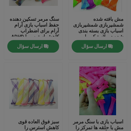
تور کارخانه
مش بافته شده
سنگ مرمر تسکین دهنده
شمشیربازی شمشیربازی
حفظ اسباب بازی آرام
اسباب بازی بسته بندی
آرام برای اضطراب
کنترل کیفیت
شده در پلاستیکی با
کاهش استرس با ADHD
عرض 3 سانتی متر
و اوتیسم
ارسال سؤال
ارسال سؤال
با ما تماس بگیرید
درخواست نقل قول
لوله PVC انعطاف پذیر
لوله انقباض پذیر حرارتی
اسباب بازی با سنگ مرمر
سبز فوق العاده قوی
مش با حلقه ها تمرکز را
کاهش استرس را
لوله انعطاف پذیر راه راه