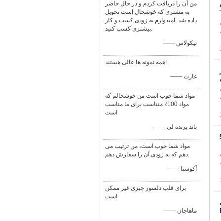
من آن را دریافت کردم و در حال حاضر
به مشتری که خوشحال است تحویل
داده شد. امیدوارم به زودی کسب و کار
بیشتری کسب کنید.
ی کاربردی: شیلنگ های تقویت شده پلاستیک تقویت شده PVC، شیلنگ های PVC،
—— نیکولاس
همه نمونه ها عالی هستند!
—— غارت
مواد شما خوب است من خوشحالم که
ای کاربردی: شیلنگ های تقویت شده پلاستیک تقویت شده PVC، شیلنگ های PVC،
مواد 100٪ متناسب برای ما مناسب
است
—— باند برنده لی
مواد شما خوب است، من ترتیب می
دهم که به زودی آن را سفارش دهم.
ی کاربردی: شیلنگ های تقویت شده پلاستیک تقویت شده PVC، شیلنگ های PVC،
—— آکوستا
برای قلب دلسوز چیزی غیر ممکن
است
—— ماهاجان