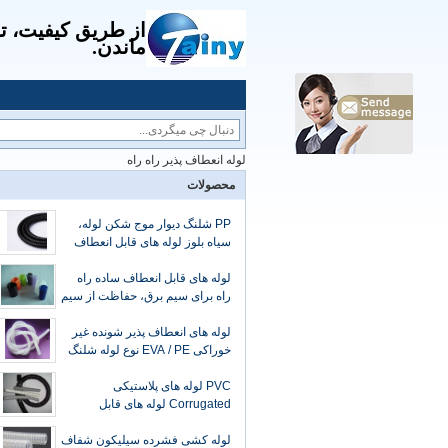
از طریق کیفیت، ت
ماندن.
لوله انعطاف پذیر راه راه
محصولات
PP شلنگ دیوار موج شکن لوله،
سیاه بلوز لوله های قابل انعطاف
موجدار
لوله های قابل انعطاف ساده راه
راه برای سیم برق، حفاظت از سیم
آستین راه راه
لوله های انعطاف پذیر شونده غیر
خوراکی EVA / PE نوع لوله شلنگ
PVC لوله های پلاستیکی
Corrugated لوله های قابل
انعطاف شیمیایی عایق آلی
لوله کشی فشرده سیلیکون شفاف