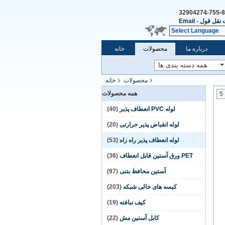
86-755-
نقل قول
-
Email
Select Language
درباره ما
محصولات
خانه
محصولات
خانه
همه محصولات
5
لوله PVC انعطاف پذیر
(40)
لوله انقباض پذیر حرارتی
(20)
لوله انعطاف پذیر راه راه
(53)
PET ورق آستین قابل انعطاف
(36)
آستین محافظ بتنی
(97)
کیسه های خالی شبکه
(203)
کیف نبافته
(19)
کابل آستین مش
(22)