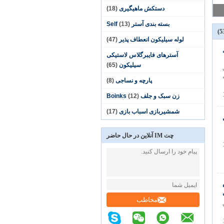
دستکش ماهیگیری
(18)
بسته بندی آستر Self
(13)
لوله سیلیکون انعطاف پذیر
(47)
آسترهای فایبرگلاس لاستیکی
سیلیکون
(65)
ی
پارچه و نساجی
(8)
زن سبک و جلف Boinks
(12)
شمشیربازی اسباب بازی
(17)
چت IM آنلاین در حال حاضر
مخاطب