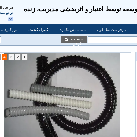
حراجی
32904274
وسعه توسط اعتبار و اثربخشی مدیریت، زنده
درخواست 
درخواست نقل قول
با ما تماس بگیرید
کنترل کیفیت
تور کارخانه
جستجو
کردن
4
3
2
1