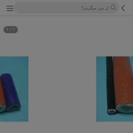
1
/
1