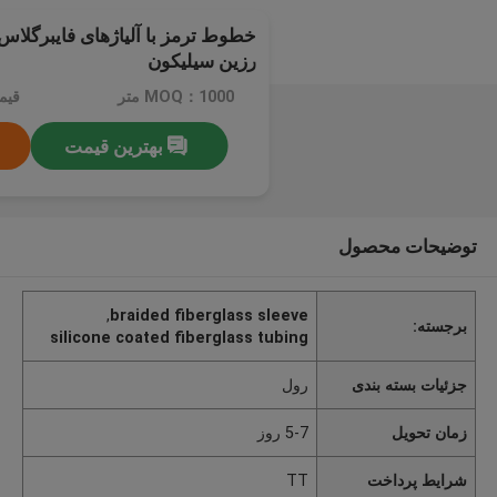
خطوط ترمز با آلیاژهای فایبرگلاس
رزین سیلیکون
MOQ：1000 متر
قیمت：e
بهترین قیمت
توضیحات محصول
,
braided fiberglass sleeve
برجسته:
silicone coated fiberglass tubing
جزئیات بسته بندی
رول
زمان تحویل
5-7 روز
شرایط پرداخت
TT