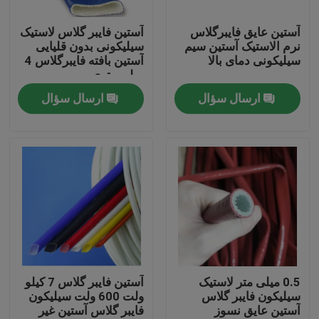
آستین عایق فایبرگلاس
آستین فایبر گلاس لاستیک
تور کارخانه
نرم الاستیک آستین سیم
سیلیکونی بدون قلیایی
سیلیکونی دمای بالا
آستین بافته فایبرگلاس 4
میلی متری
کنترل کیفیت
ارسال سؤال
ارسال سؤال
با ما تماس بگیرید
درخواست نقل قول
لوله PVC انعطاف پذیر
لوله انقباض پذیر حرارتی
0.5 میلی متر لاستیک
آستین فایبر گلاس 7 کیلو
سیلیکون فایبر گلاس
ولت 600 ولت سیلیکون
آستین عایق نسوز
فایبر گلاس آستین غیر
لوله انعطاف پذیر راه راه